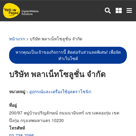
ข้าม
ไป
ยัง
เนื้อหา
หลัก
หน้าแรก
> บริษัท พลาเน็ทโซลูชั่น จำกัด
หากคุณเป็นเจ้าของกิจการนี้ ติดต่อรับส่วนลดพิเศษ! เพื่อจัด
ทำเว็บไซต์
บริษัท พลาเน็ทโซลูชั่น จำกัด
หมวดหมู่ :
อุปกรณ์และเครื่องใช้อุลตราโซนิก
ที่อยู่
200/97 หมู่บ้านปริญลักษณ์ ถนนนวมินทร์ แขวงคลองกุ่ม เขต
บึงกุ่ม กรุงเทพมหานคร 10230
โทรศัพท์
02-738-7095