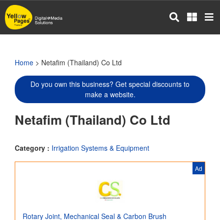
Skip
to
main
content
Home
> Netafim (Thailand) Co Ltd
Do you own this business? Get special discounts to
make a website.
Netafim (Thailand) Co Ltd
Category :
Irrigation Systems & Equipment
Ad
Rotary Joint, Mechanical Seal & Carbon Brush