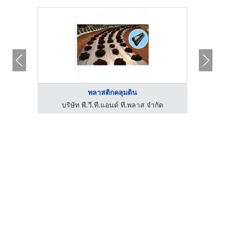
พลาสติกคลุมดิน
บริษัท พี.วี.ที.แอนด์ ที.พลาส จำกัด
บ