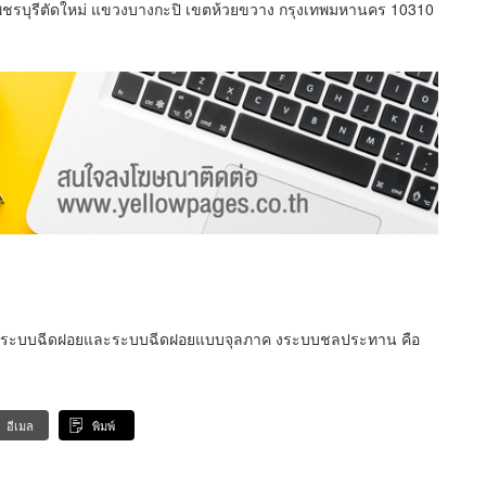
ชรบุรีตัดใหม่ แขวงบางกะปิ เขตห้วยขวาง กรุงเทพมหานคร 10310
อื่นๆ ระบบฉีดฝอยและระบบฉีดฝอยแบบจุลภาค งระบบชลประทาน คือ
อีเมล
พิมพ์