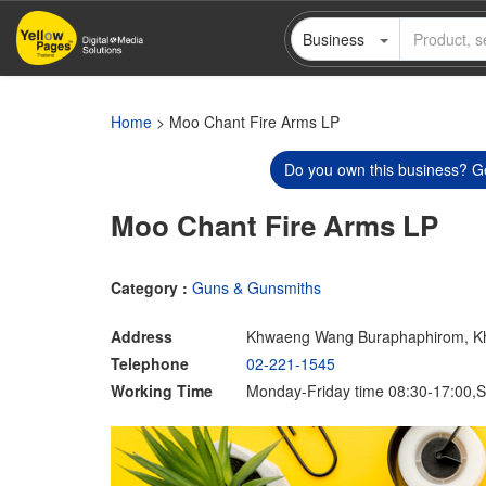
Skip
Business
to
main
content
Home
> Moo Chant Fire Arms LP
Do you own this business? Ge
Moo Chant Fire Arms LP
Category :
Guns & Gunsmiths
Address
Khwaeng Wang Buraphaphirom, Kh
Telephone
02-221-1545
Working Time
Monday-Friday time 08:30-17:00,S