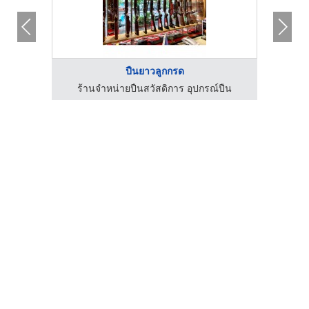
ปืนยาวลูกกรด
ร้านจำหน่ายปืนสวัสดิการ อุปกรณ์ปืน
ร้