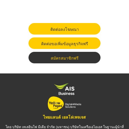
ติดต่อลงโฆษณา
ติดต่อขอเพิ่มข้อมูลธุรกิจฟรี
สมัครสมาชิกฟรี
ไทยแลนด์ เยลโล่เพจเจส
โดย บริษัท เทเลอินโฟ มีเดีย จำกัด (มหาชน) บริษัทในเครือเอไอเอส ในฐานะผู้นำที่