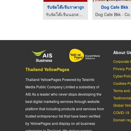
รับผลิตผงปรุงรส OEM
รับจัดโต๊ะจีนราคาถูก
Dog Cafe Bkk
โรงงานผลิตผงปรุงรส - โฟร์ฟู้ดส์
รับจัดโต๊ะจีนนอกสถานที่ นครปฐม - ลิ้มสุ่นอู๋
Dog Cafe B
About U
Corporate 
Privacy Pol
Thailand YellowPages
Cyber-Poli
Thailand YellowPages Powered by Teleinfo
Cookies-Po
Media Public Company Limited a subsidiary of
Terms and 
AIS As a leader who never stops developing the
Testimonia
best digital marketing services through website
Global Yel
platform that including products and services from
COVID-19
trusted entrepreneur list that have been verified
Domain regi
by YellowPages and display on all business
categories in Thailand. We deliver service