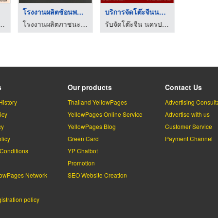
โรงงานผลิตช้อนพลาสติ ...
บริการจัดโต๊ะจีนนครป ...
โต๊ะจี
kk - Corgi in the garden
โรงงานผลิตภาชนะพลาสติก สมุทรสาคร
รับจัดโต๊ะจีน นครปฐม - น้องซ่า โภชนา
s
Our products
Contact Us
History
Thailand YellowPages
Advertising Consult
icy
YellowPages Online Service
Advertise with us
cy
YellowPages Blog
Customer Service
licy
Green Card
Payment Channel
Conditions
YP Chatbot
l
Promotion
lowPages Network
SEO Website Creation
stration policy