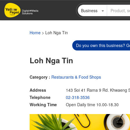
Skip
Business
to
main
content
Home
> Loh Nga Tin
Do you own this business? Ge
Loh Nga Tin
Category :
Restaurants & Food Shops
Address
143 Soi 41 Rama 9 Rd. Khwaeng 
Telephone
02-318-3536
Working Time
Open Daily time 10.00-18.30