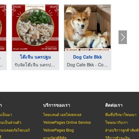
ะจีนราคาถูก
รับผลิตผงปรุงรส OEM
บริการจัดโต๊ะจีนนครป ...
รับจัดโต๊ะจีนนอกสถานที่ นครปฐม - ลิ้มสุ่นอู๋
โรงงานผลิตผงปรุงรส - โฟร์ฟู้ดส์
รับจัดโต๊ะจีน นครปฐม - น้องซ่า โภชนา
รา
บริการของเรา
ติดต่อเรา
มเป็นมา
ไทยแลนด์ เยลโล่เพจเจส
ทีมที่ปรึกษาโฆษณา
มเป็นส่วนตัว
YellowPages Online Service
โฆษณากับเรา
มปลอดภัยไซเบอร์
YellowPages Blog
ฝ่ายบริการลูกค้าสัมพั
้
นามบัตรดิจิทัล
วิธีการชำระเงิน