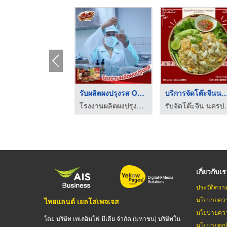
ออกแบบร้านอาหาร พัทย ...
จัดเลี้ยงโต๊ะจีนนอกส ...
รับจัดโต๊
ออกแบบตกแต่งภายใน ชลบุรี - เซาท์บีช อินทีเรีย
รับจัดโต๊ะจีนนอกสถานที่ นครปฐม - ลิ้มสุ่นอู๋
เกี่ยวกับเ
ประวัติควา
นโยบายควา
ไทยแลนด์ เยลโล่เพจเจส
นโยบายควา
โดย บริษัท เทเลอินโฟ มีเดีย จำกัด (มหาชน) บริษัทใน
นโยบายคุกกี