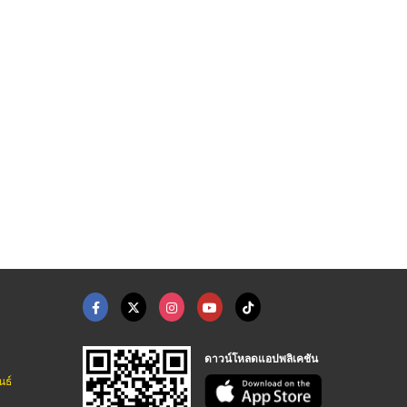
โต๊ะจีน นครปฐม
Dog Cafe Bkk
รับจั
รับจัดโต๊ะจีน นครปฐม - น้องซ่า โภชนา
Dog Cafe Bkk - Corgi in the garden
รับจัดงานทำบุ
ดาวน์โหลดแอปพลิเคชัน
นธ์