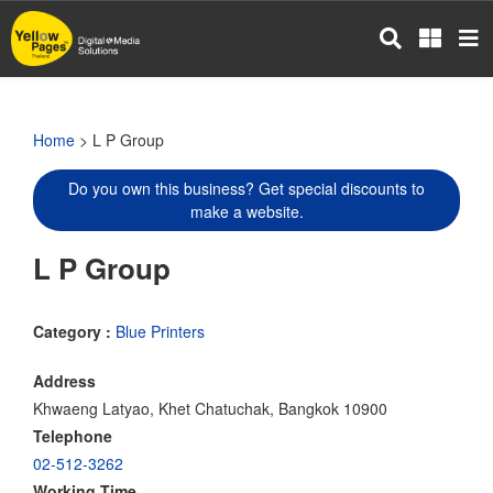
Skip
to
main
content
Home
> L P Group
Do you own this business? Get special discounts to
make a website.
L P Group
Category :
Blue Printers
Address
Khwaeng Latyao, Khet Chatuchak, Bangkok 10900
Telephone
02-512-3262
Working Time