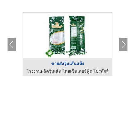
ขายส่งวุ้นเส้นแห้ง
ปรดักส์
โรงงานผลิตวุ้นเส้น ไทยเซ็นเตอร์ฟู้ด โปรดักส์
โรงงาน