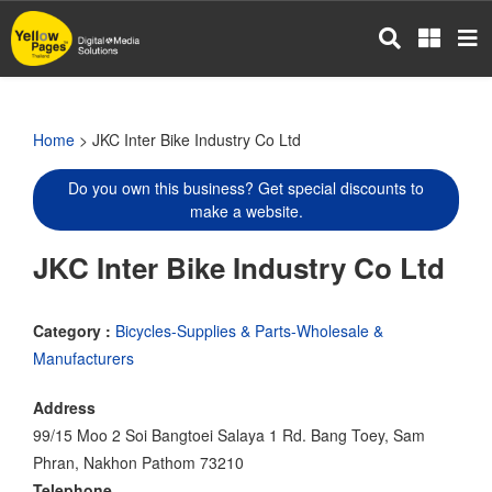
Skip
to
main
content
Home
> JKC Inter Bike Industry Co Ltd
Do you own this business? Get special discounts to
make a website.
JKC Inter Bike Industry Co Ltd
Category :
Bicycles-Supplies & Parts-Wholesale &
Manufacturers
Address
99/15 Moo 2 Soi Bangtoei Salaya 1 Rd. Bang Toey, Sam
Phran, Nakhon Pathom 73210
Telephone