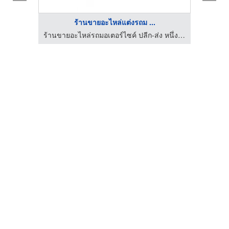
ร้านขายอะไหล่แต่งรถม ...
ร้านขายอะไหล่รถมอเตอร์ไซค์ ปลีก-ส่ง หนึ่งมอเตอร์ชอป (FirstMotorshop)
ร้านขายอะไหล่รถมอเตอร์ไซค์ ปลีก-ส่ง หนึ่งมอเตอร์ชอป (FirstMotorshop)