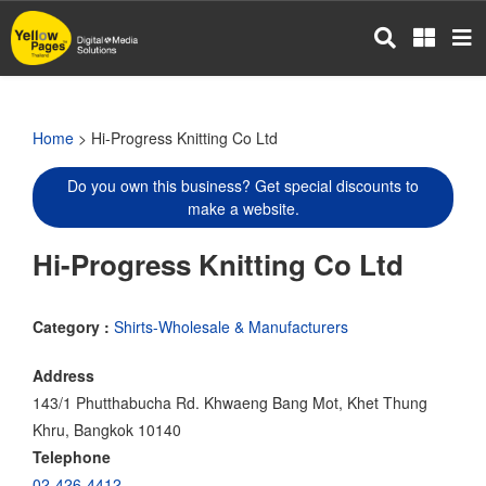
Skip
to
main
content
Home
> Hi-Progress Knitting Co Ltd
Do you own this business? Get special discounts to
make a website.
Hi-Progress Knitting Co Ltd
Category :
Shirts-Wholesale & Manufacturers
Address
143/1 Phutthabucha Rd. Khwaeng Bang Mot, Khet Thung
Khru, Bangkok 10140
Telephone
02-426-4412