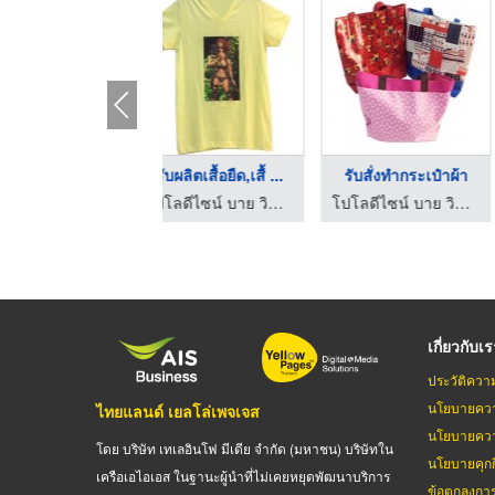
รับผลิตเสื้อยืด,เสื้ ...
รับสั่งทำกระเป๋าผ้า
ชุดยูนิฟอร์ม
โปโลดีไซน์ บาย วิคเตอร์
โปโลดีไซน์ บาย วิคเตอร์
บริษัท มาเธอร์แอนด์
เกี่ยวกับเ
ประวัติควา
นโยบายควา
ไทยแลนด์ เยลโล่เพจเจส
นโยบายควา
โดย บริษัท เทเลอินโฟ มีเดีย จำกัด (มหาชน) บริษัทใน
นโยบายคุกกี
เครือเอไอเอส ในฐานะผู้นำที่ไม่เคยหยุดพัฒนาบริการ
ข้อตกลงกา