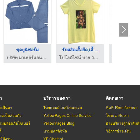
รับผลิตเสื้อยืด,เสื้ ...
รับสั่งทำกระเป๋าผ้า
เซ็น จำกัด
โปโลดีไซน์ บาย วิคเตอร์
โปโลดีไซน์ บาย วิคเตอร์
รา
บริการของเรา
ติดต่อเรา
มเป็นมา
ไทยแลนด์ เยลโล่เพจเจส
ทีมที่ปรึกษาโฆษณา
มเป็นส่วนตัว
YellowPages Online Service
โฆษณากับเรา
มปลอดภัยไซเบอร์
YellowPages Blog
ฝ่ายบริการลูกค้าสัมพั
้
นามบัตรดิจิทัล
วิธีการชำระเงิน
รใช้งาน
YP Chatbot