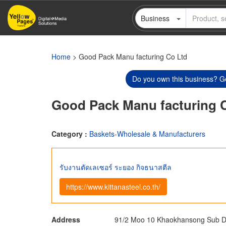
Skip
Business
to
main
content
Home
> Good Pack Manu facturing Co Ltd
Do you own this business? Ge
Good Pack Manu facturing 
Category :
Baskets-Wholesale & Manufacturers
รับงานตัดเลเซอร์ ระยอง กิจธนาสตีล
https://www.kittanasteel.co.th/
Address
91/2 Moo 10 Khaokhansong Sub Di