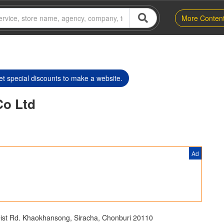
More Conten
t special discounts to make a website.
Co Ltd
Ad
st Rd. Khaokhansong, Siracha, Chonburi 20110