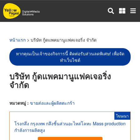
ข้าม
ไป
ยัง
เนื้อหา
หลัก
หน้าแรก
> บริษัท กู้ดแพคมานูแฟคเจอริ่ง จำกัด
หากคุณเป็นเจ้าของกิจการนี้ ติดต่อรับส่วนลดพิเศษ! เพื่อจัด
ทำเว็บไซต์
บริษัท กู้ดแพคมานูแฟคเจอริ่ง
จำกัด
หมวดหมู่ :
ขายส่งและผู้ผลิตตะกร้า
โฆษณา
โรงกลึง กรุงเทพ กลึงชิ้นส่วนอะไหล่โลหะ Mass production
กำลังการผลิตสูง