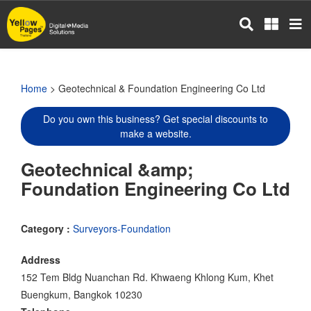
Skip
to
main
content
Home
> Geotechnical & Foundation Engineering Co Ltd
Do you own this business? Get special discounts to
make a website.
Geotechnical &amp;
Foundation Engineering Co Ltd
Category :
Surveyors-Foundation
Address
152 Tem Bldg Nuanchan Rd. Khwaeng Khlong Kum, Khet
Buengkum, Bangkok 10230