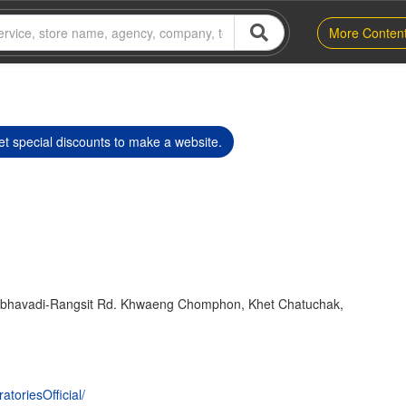
More Conten
t special discounts to make a website.
ibhavadi-Rangsit Rd. Khwaeng Chomphon, Khet Chatuchak,
toriesOfficial/