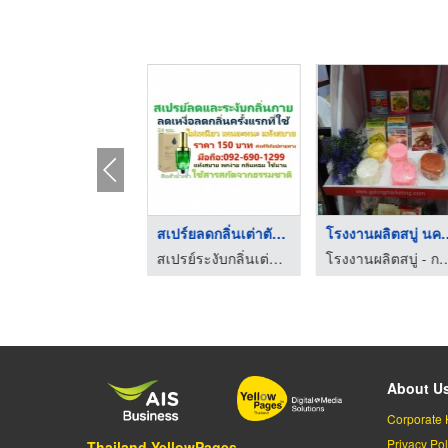
ไฮไลท์
สเปร์ยลดกลิ่นเต่าตัว ...
โรงงานผลิตสบ
โก เก็น โดะ
สเปรย์ระงับกลิ่นเต่าตัวตีน
โรงงานผลิตสบู่ - การอง 
About U
Corporate 
Privacy Pol
Thailand YellowPages