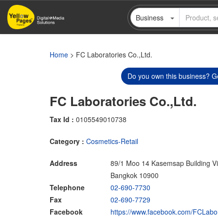
Skip
Business
to
main
content
Home
> FC Laboratories Co.,Ltd.
Do you own this business? Ge
FC Laboratories Co.,Ltd.
Tax Id :
0105549010738
Category :
Cosmetics-Retail
Address
89/1 Moo 14 Kasemsap Building V
Bangkok 10900
Telephone
02-690-7730
Fax
02-690-7729
Facebook
https://www.facebook.com/FCLabora