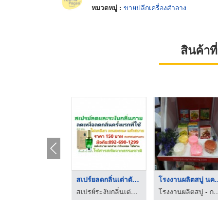
หมวดหมู่ :
ขายปลีกเครื่องสำอาง
สินค้า
ไฮไลท์
สเปร์ยลดกลิ่นเต่าตัว ...
โรงงานผลิตสบ
โก เก็น โดะ
สเปรย์ระงับกลิ่นเต่าตัวตีน
โรงงานผลิตสบู่ - การอง 