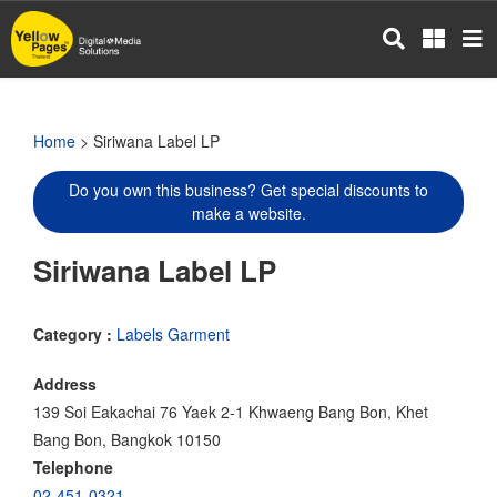
Skip
to
main
content
Home
> Siriwana Label LP
Do you own this business? Get special discounts to
make a website.
Siriwana Label LP
Category :
Labels Garment
Address
139 Soi Eakachai 76 Yaek 2-1 Khwaeng Bang Bon, Khet
Bang Bon, Bangkok 10150
Telephone
02-451-0321