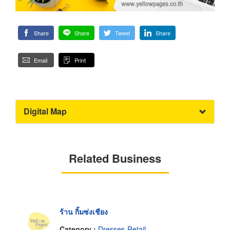
Share
Share
Tweet
Share
Email
Print
Digital Map
Related Business
ร้าน กิ้มซ่งเชียง
Category :
Dresses-Retail