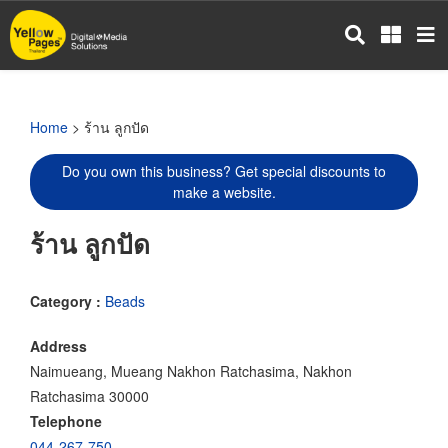
Skip
to
main
content
Home
> ร้าน ลูกปัด
Do you own this business? Get special discounts to
make a website.
ร้าน ลูกปัด
Category :
Beads
Address
Naimueang, Mueang Nakhon Ratchasima, Nakhon
Ratchasima 30000
Telephone
044-267-750