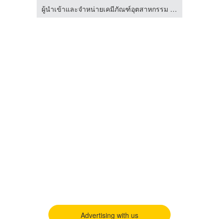
ม พลัส
ผู้นำเข้าและจำหน่ายเคมีภัณฑ์อุตสาหกรรม - Giant Leo
บริษ
Advertising with us