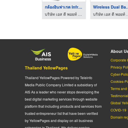
ล้องวงจรปิด ไร้สาย
กล้องอินฟาเรต Infrar ...
Wireless Dua
บริษัท เอส ดี พอยท์ จำกัด
บริษัท เอส ดี พอยท์ จำกัด
บริษัท เอส 
About U
Corporate 
Privacy Pol
Thailand YellowPages
Cyber-Poli
Thailand YellowPages Powered by Teleinfo
Cookies-Po
Media Public Company Limited a subsidiary of
Terms and 
AIS As a leader who never stops developing the
Testimonia
best digital marketing services through website
Global Yel
platform that including products and services from
COVID-19
trusted entrepreneur list that have been verified
Domain regi
by YellowPages and display on all business
categories in Thailand. We deliver service