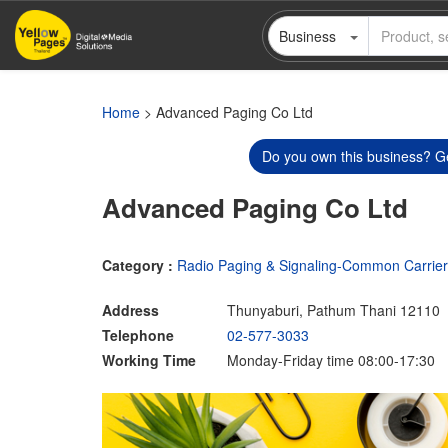
Skip
Business
to
main
content
Home
> Advanced Paging Co Ltd
Do you own this business? Ge
Advanced Paging Co Ltd
Category :
Radio Paging & Signaling-Common Carrier
Address
Thunyaburi, Pathum Thani 12110
Telephone
02-577-3033
Working Time
Monday-Friday time 08:00-17:30