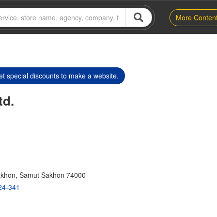
More Conten
t special discounts to make a website.
td.
khon, Samut Sakhon 74000
24-341