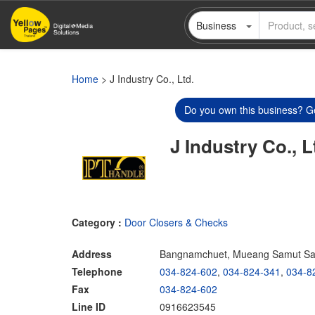
Skip
Business
to
main
content
Home
> J Industry Co., Ltd.
Do you own this business? Ge
J Industry Co., L
Category :
Door Closers & Checks
Address
Bangnamchuet, Mueang Samut Sa
Telephone
034-824-602
,
034-824-341
,
034-8
Fax
034-824-602
Line ID
0916623545