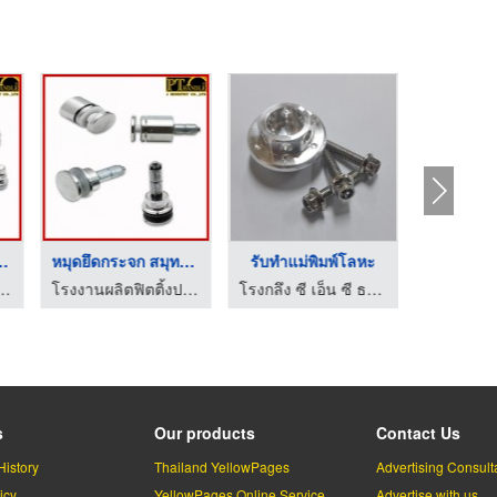
กระจก สไปเ ...
หมุดยึดกระจก สมุทรสา ...
รับทำแม่พิมพ์โลหะ
ิตติ้งประตู - เจ อุตสาหกรรม
โรงงานผลิตฟิตติ้งประตู - เจ อุตสาหกรรม
โรงกลึง ซี เอ็น ซี ธนสาร เอ็นเตอร์ไพรส์
s
Our products
Contact Us
History
Thailand YellowPages
Advertising Consult
icy
YellowPages Online Service
Advertise with us