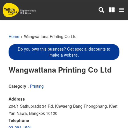
Skip
to
main
content
Home
> Wangwattana Printing Co Ltd
Do you own this business? Get special discounts to
make a website.
Wangwattana Printing Co Ltd
Category :
Printing
Address
204/1 Sathupradit 34 Rd. Khwaeng Bang Phongphang, Khet
Yan Nawa, Bangkok 10120
Telephone
02-294-1591