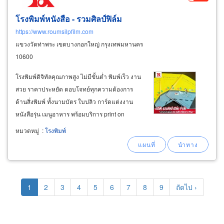
โรงพิมพ์หนังสือ - รวมศิลป์ฟิล์ม
https://www.roumsilpfilm.com
แขวงวัดท่าพระ เขตบางกอกใหญ่ กรุงเทพมหานคร
10600
โรงพิมพ์ดิจิทัลคุณภาพสูง ไม่มีขั้นต่ำ พิมพ์เร็ว งาน
สวย ราคาประหยัด ตอบโจทย์ทุกความต้องการ
ด้านสิ่งพิมพ์ ทั้งนามบัตร ใบปลิว การ์ดแต่งงาน
หนังสือรุ่น เมนูอาหาร พร้อมบริการ print on
demand ไม่จำกัดจำนวน พิมพ์ได้แม้ 1 แผ่น โรง
หมวดหมู่
:
โรงพิมพ์
พิมพ์ด่วน ไม่มีขั้นต่ำ รองรับงาน print on demand
ได้ตั้งแต่ 1 แผ่นขึ้นไป
Pagination
Current
1
Page
2
Page
3
Page
4
Page
5
Page
6
Page
7
Page
8
Page
9
Next
ถัดไป ›
page
page