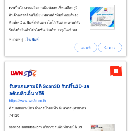
เราเป็นโรงงานผลิตงานพิมพ์ออฟเซ็ทเคลือบยูวี
สินค้าพลาสติกพรีเมี่ยม พลาสติกพิมพ์ฟอยล์ทอง,
พิมพ์เคเงิน, พิมพ์สกรีนตราโลโก้ สินค้าแบรนด์ดัง
รับสั่งทำสินค้าโปรโมชั่น, สินค้าบรรจุภัณฑ์ ขอ
งกิ๊ฟ-เครื่องเขียน, สินค้าจัดรายการของแจกแถม,
หมวดหมู่
:
โรงพิมพ์
สินค้ารางวัล, ของสมนาคุณ, ของชำร่วยที่ระลึกใน
โอกาสต่างๆ, สินค้าสำหรับงาน crm
รับสแกนสามมิติ Scan3D รับปริ้น3D-แอ
ลดับบลิวเอ็น ทรีดี
https://www.lwn3d.co.th
ตำบลยกกระบัตร อำเภอบ้านแพ้ว จังหวัดสมุทรสาคร
74120
service samutsakorn บริการงานพิมพ์สามมิติ 3d