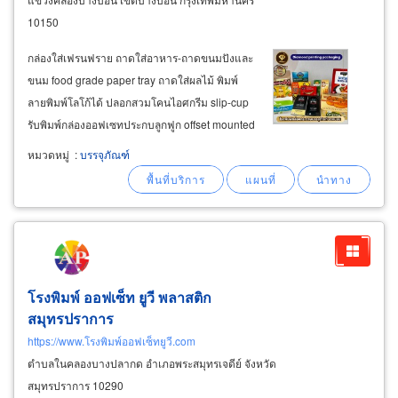
10150
กล่องใส่เฟรนฟราย ถาดใส่อาหาร-ถาดขนมปังและ
ขนม food grade paper tray ถาดใส่ผลไม้ พิมพ์
ลายพิมพ์โลโก้ได้ ปลอกสวมโคนไอศกรีม slip-cup
รับพิมพ์กล่องออฟเซทประกบลูกฟูก offset mounted
corrugated box printer ผลิตลังออฟเซท offset
หมวดหมู่
:
บรรจุภัณฑ์
carton ผลิตถาดกระดาษลูกฟูก โรงพิมพ์กล่อง
diamond
printing
โรงพิมพ์ ออฟเซ็ท ยูวี พลาสติก
สมุทรปราการ
https://www.โรงพิมพ์ออฟเซ็ทยูวี.com
ตำบลในคลองบางปลากด อำเภอพระสมุทรเจดีย์ จังหวัด
สมุทรปราการ 10290