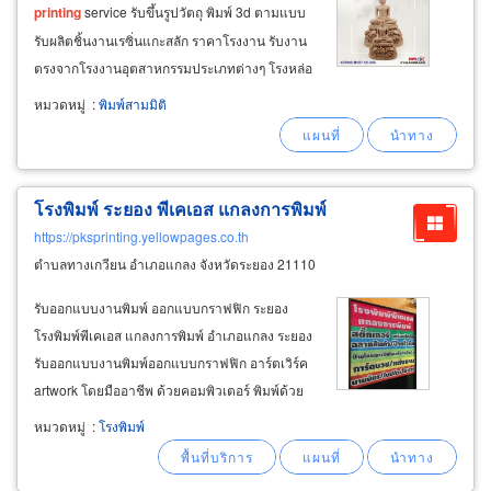
printing
service รับขึ้นรูปวัตถุ พิมพ์ 3d ตามแบบ
รับผลิตชิ้นงานเรซิ่นแกะสลัก ราคาโรงงาน รับงาน
ตรงจากโรงงานอุตสาหกรรมประเภทต่างๆ โรงหล่อ
พระ วัดและสถานปฏิบัติธรรม สถานศึกษา-นิสิต-
หมวดหมู่
:
พิมพ์สามมิติ
นักศึกษา ไม่ผ่านคนกลาง โรงพิมพ์งาน 3 มิติ
สมุทรสาคร รับปริ้นซ์ 3มิติ
โรงพิมพ์ ระยอง พีเคเอส แกลงการพิมพ์
https://pksprinting.yellowpages.co.th
ตำบลทางเกวียน อำเภอแกลง จังหวัดระยอง 21110
รับออกแบบงานพิมพ์ ออกแบบกราฟฟิก ระยอง
โรงพิมพ์พีเคเอส แกลงการพิมพ์ อำเภอแกลง ระยอง
รับออกแบบงานพิมพ์ออกแบบกราฟฟิก อาร์ตเวิร์ค
artwork โดยมืออาชีพ ด้วยคอมพิวเตอร์ พิมพ์ด้วย
ระบบออฟเซ็ท 4 สี 08-5698-2814, 0-3867-1297
หมวดหมู่
:
โรงพิมพ์
รับพิมพ์ โปสเตอร์สี่สี แผ่นพับ ใบปลิว แผ่นพับ