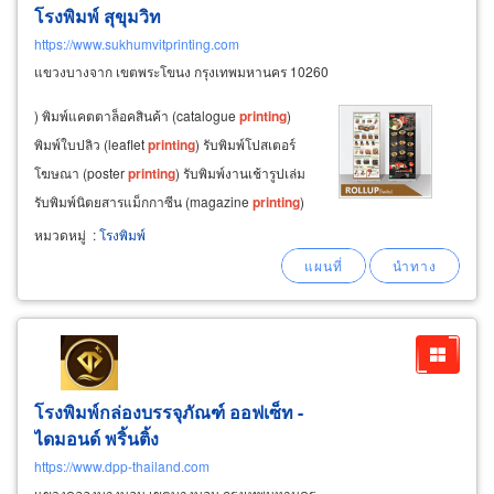
โรงพิมพ์ สุขุมวิท
https://www.sukhumvitprinting.com
แขวงบางจาก เขตพระโขนง กรุงเทพมหานคร 10260
) พิมพ์แคตตาล็อคสินค้า (catalogue
printing
)
พิมพ์ใบปลิว (leaflet
printing
) รับพิมพ์โปสเตอร์
โฆษณา (poster
printing
) รับพิมพ์งานเช้ารูปเล่ม
รับพิมพ์นิตยสารแม็กกาซีน (magazine
printing
)
พิมพ์วารสาร (journal
printing
) รายงานประจำปี
หมวดหมู่
:
โรงพิมพ์
(annual report yearbook
printing
) พิมพ์หนังสือ
รุ่น พิมพ์หนังสือคู่มือ (
โรงพิมพ์กล่องบรรจุภัณฑ์ ออฟเซ็ท -
ไดมอนด์ พริ้นติ้ง
https://www.dpp-thailand.com
แขวงคลองบางบอน เขตบางบอน กรุงเทพมหานคร