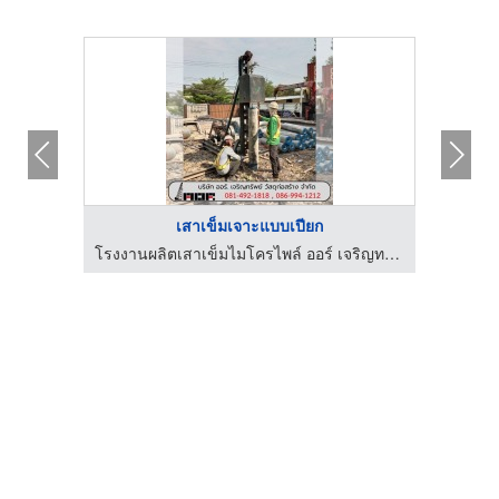
เสาเข็มเจาะแบบเปียก
เสาเข็ม รั้ว แผ่นพื้นคอนกรีต - สำเภาโฮมคอนกรีต
โรงงานผลิตเสาเข็มไมโครไพล์ ออร์ เจริญทรัพย์
ช่างเ