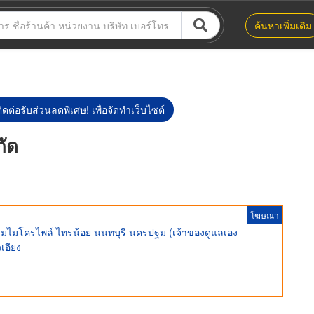
ค้นหาเพิ่มเติม
ิดต่อรับส่วนลดพิเศษ! เพื่อจัดทำเว็บไซต์
กัด
โฆษณา
เข็มไมโครไพล์ ไทรน้อย นนทบุรี นครปฐม (เจ้าของดูแลเอง
เอียง