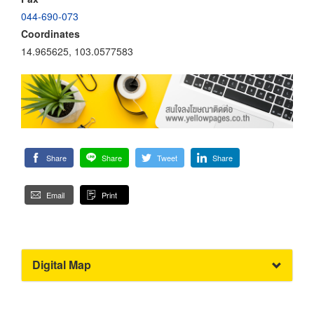
044-690-073
Coordinates
14.965625, 103.0577583
Share
Share
Tweet
Share
Email
Print
Digital Map