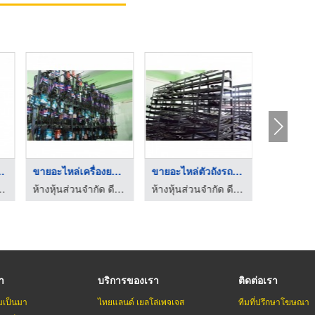
อะไหล่แอร์รถยนต์ CO ...
รับจ้างขนของ
กรจากญี่ปุ่น อะไหล่เครื่องจักรญี่ปุ่น
ร้านแอร์รถยนต์ ปราจีนแอร์
ธนภร ทรานสปอร์ต
รา
บริการของเรา
ติดต่อเรา
มเป็นมา
ไทยแลนด์ เยลโล่เพจเจส
ทีมที่ปรึกษาโฆษณา