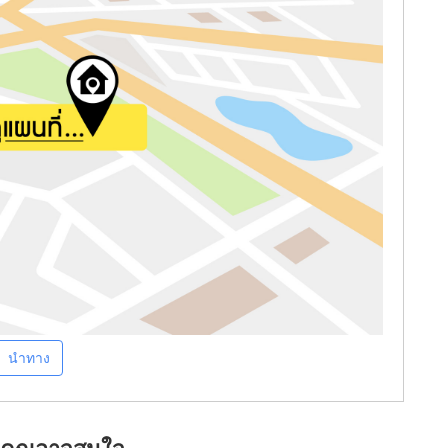
นำทาง