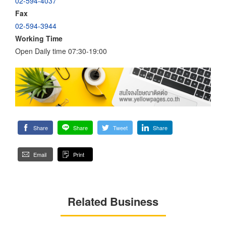
02-594-4037
Fax
02-594-3944
Working Time
Open Daily time 07:30-19:00
Share
Share
Tweet
Share
Email
Print
Related Business