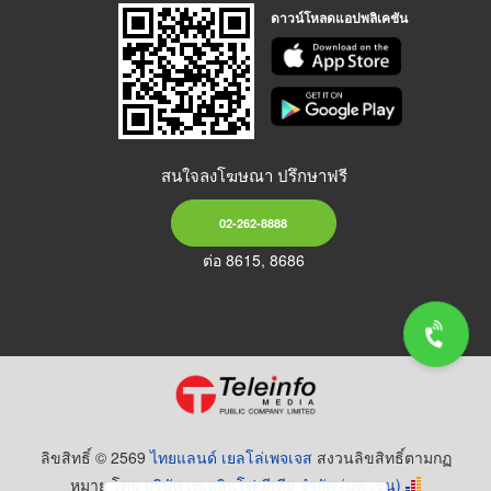
ดาวน์โหลดแอปพลิเคชัน
สนใจลงโฆษณา ปรึกษาฟรี
02-262-8888
ต่อ 8615, 8686
ลิขสิทธิ์ © 2569
ไทยแลนด์ เยลโล่เพจเจส
สงวนลิขสิทธิ์ตามกฏ
หมาย โดย
บริษัท เทเลอินโฟ มีเดีย จำกัด (มหาชน)