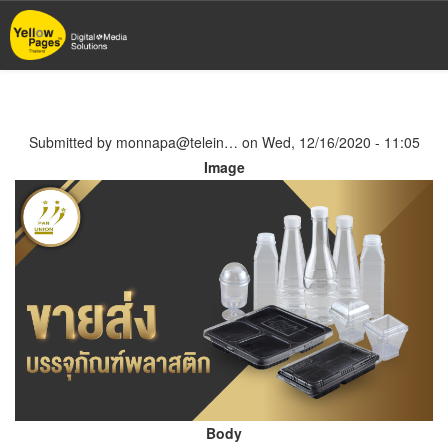
Skip
to
main
content
Submitted by
monnapa@telein…
on
Wed, 12/16/2020 - 11:05
Image
Body