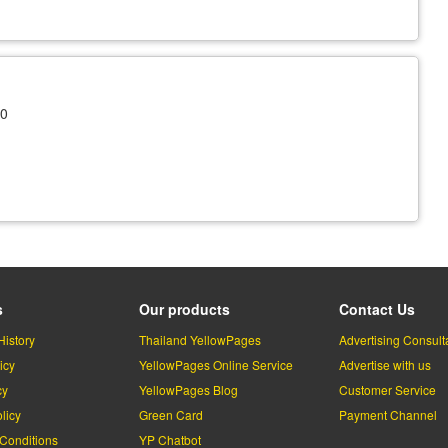
30
s
Our products
Contact Us
History
Thailand YellowPages
Advertising Consult
icy
YellowPages Online Service
Advertise with us
cy
YellowPages Blog
Customer Service
licy
Green Card
Payment Channel
Conditions
YP Chatbot