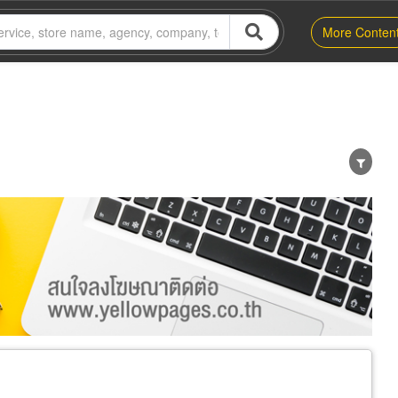
More Conten
er
Exporter/Importer
Service Business