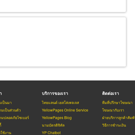
รา
บริการของเรา
ติดต่อเรา
มเป็นมา
ไทยแลนด์ เยลโล่เพจเจส
ทีมที่ปรึกษาโฆษณา
มเป็นส่วนตัว
YellowPages Online Service
โฆษณากับเรา
มปลอดภัยไซเบอร์
YellowPages Blog
ฝ่ายบริการลูกค้าสัมพั
้
นามบัตรดิจิทัล
วิธีการชำระเงิน
รใช้งาน
YP Chatbot