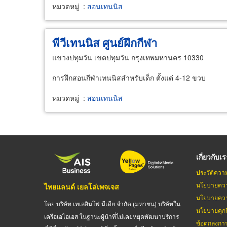
หมวดหมู่
:
สอนเทนนิส
พีวีเทนนิส ศูนย์ฝึกกีฬา
แขวงปทุมวัน เขตปทุมวัน กรุงเทพมหานคร 10330
การฝึกสอนกีฬาเทนนิสสำหรับเด็ก ตั้งแต่ 4-12 ขวบ
หมวดหมู่
:
สอนเทนนิส
เกี่ยวกับเ
ประวัติควา
นโยบายควา
ไทยแลนด์ เยลโล่เพจเจส
นโยบายควา
โดย บริษัท เทเลอินโฟ มีเดีย จำกัด (มหาชน) บริษัทใน
นโยบายคุกกี
เครือเอไอเอส ในฐานะผู้นำที่ไม่เคยหยุดพัฒนาบริการ
ข้อตกลงกา