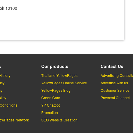
kok 10100
s
Our products
Contact Us
History
Thailand YellowPages
Advertising Consult
icy
YellowPages Online Service
Advertise with us
cy
YellowPages Blog
Customer Service
licy
Green Card
Payment Channel
Conditions
YP Chatbot
l
Promotion
lowPages Network
SEO Website Creation