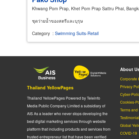
Khwang Pom Prap, Khet Pom Prap Sattru Phai, Bang
ชุดว่ายน้ำของสตรีและบุรุษ
Category
:
Swimming Suits-Retail
About U
Corporate 
Privacy Pol
Thailand YellowPages
Cyber-Poli
Thailand YellowPages Powered by Teleinfo
Cookies-Po
Media Public Company Limited a subsidiary of
Terms and 
AIS As a leader who never stops developing the
Testimonia
best digital marketing services through website
Global Yel
platform that including products and services from
COVID-19
trusted entrepreneur list that have been verified