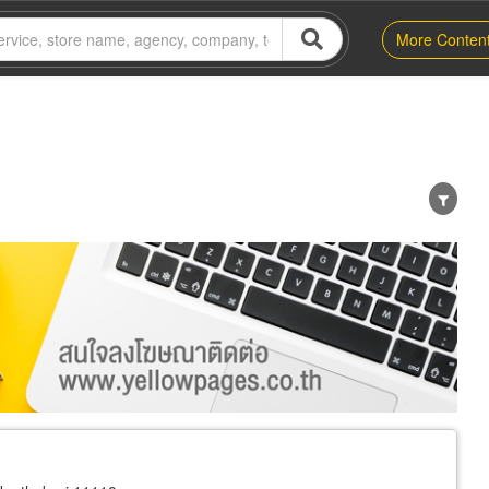
More Conten
er
Exporter/Importer
Service Business