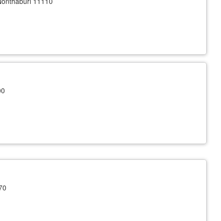
onthaburi 11110
00
70