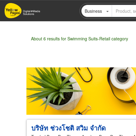
Skip
Business
to
main
content
About 6 results for Swimming Suits-Retail category
Wholesale
Retail
Manufacturer
Deal
บริษัท ช่วงโชติ สวิม จำกัด