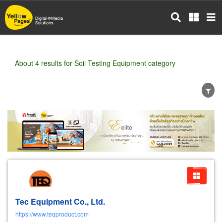
Skip
to
main
content
About 4 results for Soil Testing Equipment category
Wholesale
Retail
Manufacturer
Dealer
Exporter/Importer
Service Business
Tec Equipment Co., Ltd.
https://www.teqproduct.com