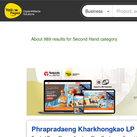
Skip
Business
to
main
content
About 989 results for Second Hand category
Wholesale
Retail
Manufacturer
Deal
Phrapradaeng Kharkhongkao LP