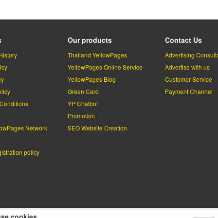
s
Our products
Contact Us
History
Thailand YellowPages
Advertising Consult
icy
YellowPages Online Service
Advertise with us
cy
YellowPages Blog
Customer Service
licy
Green Card
Payment Channel
Conditions
YP Chatbot
l
Promotion
lowPages Network
SEO Website Creation
stration policy
se cookies