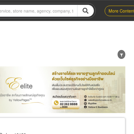
More Conten
er
Exporter/Importer
Service Business