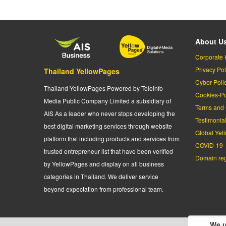
About U
Corporate 
Privacy Pol
Thailand YellowPages
Cyber-Poli
Thailand YellowPages Powered by Teleinfo
Cookies-Po
Media Public Company Limited a subsidiary of
Terms and 
AIS As a leader who never stops developing the
Testimonia
best digital marketing services through website
Global Yel
platform that including products and services from
COVID-19
trusted entrepreneur list that have been verified
Domain regi
by YellowPages and display on all business
categories in Thailand. We deliver service
beyond expectation from professional team.
We u