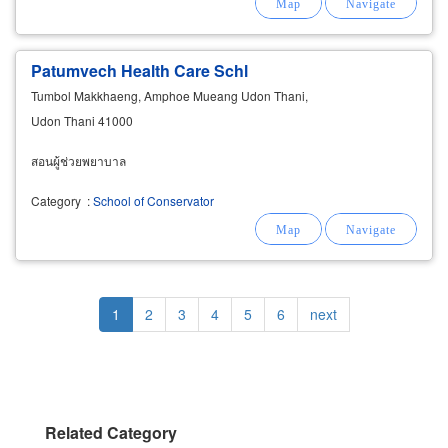
Patumvech Health Care Schl
Tumbol Makkhaeng, Amphoe Mueang Udon Thani,
Udon Thani 41000
สอนผู้ช่วยพยาบาล
Category
:
School of Conservator
Pagination
Current
1
Page
2
Page
3
Page
4
Page
5
Page
6
Next
next
page
page
Related Category