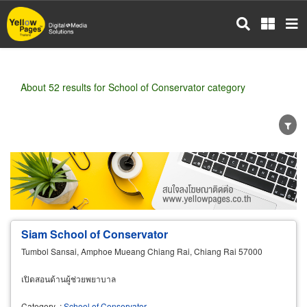
Skip
to
main
content
About 52 results for School of Conservator category
Wholesale
Retail
Manufacturer
Dealer
Exporter/Importer
Service Business
Siam School of Conservator
Tumbol Sansai, Amphoe Mueang Chiang Rai, Chiang Rai 57000
เปิดสอนด้านผู้ช่วยพยาบาล
Category
:
School of Conservator