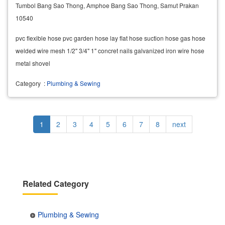
Tumbol Bang Sao Thong, Amphoe Bang Sao Thong, Samut Prakan
10540
pvc flexible hose pvc garden hose lay flat hose suction hose gas hose
welded wire mesh 1/2" 3/4" 1" concret nails galvanized iron wire hose
metal shovel
Category
:
Plumbing & Sewing
Pagination
Current
1
Page
2
Page
3
Page
4
Page
5
Page
6
Page
7
Page
8
Next
next
page
page
Related Category
Plumbing & Sewing