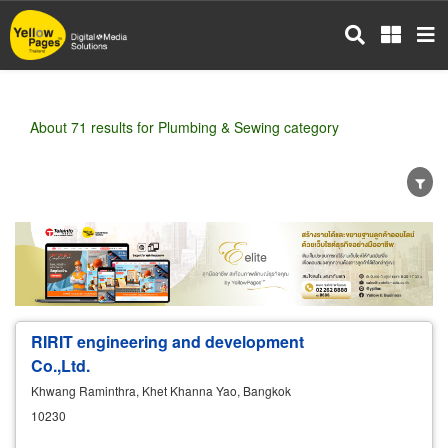
Skip
to
main
content
About 71 results for Plumbing & Sewing category
Wholesale
Retail
Manufacturer
Dealer
Exporter/Importer
Service Business
RIRIT engineering and development
Co.,Ltd.
Khwang Raminthra, Khet Khanna Yao, Bangkok
10230