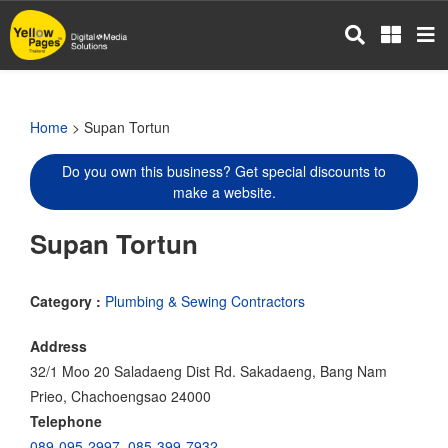
Skip
to
main
content
Home
> Supan Tortun
Do you own this business? Get special discounts to
make a website.
Supan Tortun
Category :
Plumbing & Sewing Contractors
Address
32/1 Moo 20 Saladaeng Dist Rd. Sakadaeng, Bang Nam
Prieo, Chachoengsao 24000
Telephone
089-095-2997
,
085-399-7932