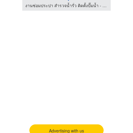
งานซ่อมประปา สำรวจน้ำรั่ว ติดตั้งปั๊มน้ำ - พีเอ็น วอเตอร์ ซัพพลาย เซอร์วิส
Advertising with us