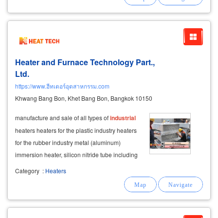
Heater and Furnace Technology Part.,
Ltd.
https://www.ฮีทเตอร์อุตสาหกรรม.com
Khwang Bang Bon, Khet Bang Bon, Bangkok 10150
​manufacture and sale of all types of
industrial
heaters heaters for the plastic industry heaters
for the rubber industry metal (aluminum)
immersion heater, silicon nitride tube including
providing calculation services for all types of
Category
:
Heaters
heating work. gas or liquid heating systems, hot
air systems, ahu