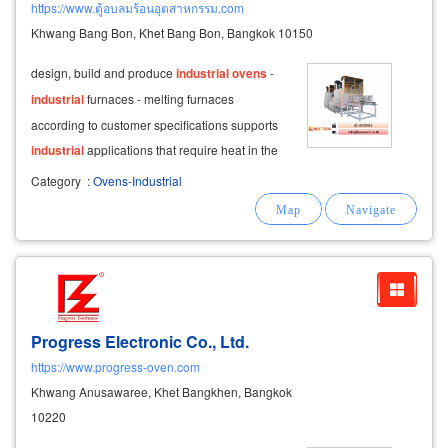
https://www.ตู้อบลมร้อนอุตสาหกรรม.com
Khwang Bang Bon, Khet Bang Bon, Bangkok 10150
​design, build and produce
industrial
ovens
-
industrial
furnaces - melting furnaces
according to customer specifications supports
industrial
applications that require heat in the
production process. heater and furnace
Category
:
Ovens-Industrial
technology ltd., part.
Progress Electronic Co., Ltd.
https://www.progress-oven.com
Khwang Anusawaree, Khet Bangkhen, Bangkok
10220