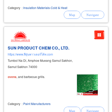
Category
:
Insulation Materials-Cold & Heat
SUN PRODUCT CHEM CO., LTD.
https://www.สีฝุ่นพาวเดอร์โค้ท.com
Tumbol Na Di, Amphoe Mueang Samut Sakhon,
Samut Sakhon 74000
ovens
, and barbecue grills.
Category
:
Paint Manufacturers