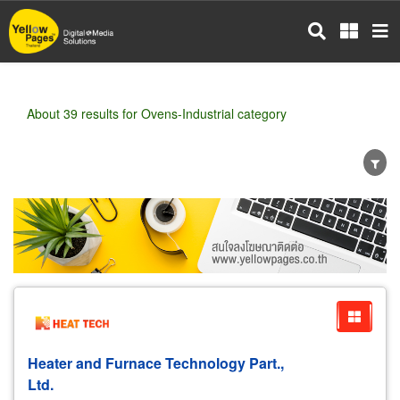
Skip
to
main
content
About 39 results for Ovens-Industrial category
Wholesale
Retail
Manufacturer
Dealer
Exporter/Importer
Service Business
Heater and Furnace Technology Part.,
Ltd.