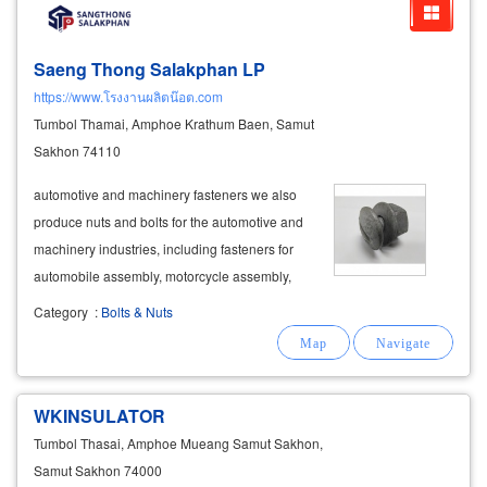
Saeng Thong Salakphan LP
https://www.โรงงานผลิตน๊อต.com
Tumbol Thamai, Amphoe Krathum Baen, Samut
Sakhon 74110
automotive and machinery fasteners we also
produce nuts and bolts for the automotive and
machinery industries, including fasteners for
automobile assembly, motorcycle assembly,
and
industrial
machinery. our products include
Category
:
Bolts & Nuts
ball joint bolts, car wheel bolts, and other
specialized fasteners for the
WKINSULATOR
Tumbol Thasai, Amphoe Mueang Samut Sakhon,
Samut Sakhon 74000