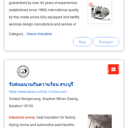
guaranteed by over 40 years of experiences
(established since 1966) international quality
by thai-made prices fully equipped and swiftly
services design,manufacture,and service of
drying
oven
,kiln
oven
,furnace,and heat system
Category
:
Ovens-Industrial
machine such as conveyer or rotary
oven
for
industry as well as supply
oven
รับพ่นฉนวนกันความร้อน สระบุรี
https://www.พ่นฉนวนกันความร้อน.com
Tumbol Nongsruang, Amphoe Wihan Daeng,
Saraburi 18150
industrial
ovens
: heat insulation for factory
drying rooms and automotive paint booths.