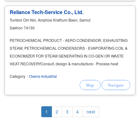
Reliance Tech-Service Co., Ltd.
Tumbol Om Noi, Amphoe Krathum Baen, Samut
Sakhon 74130
PETROCHEMICAL PRODUCT - AERO CONDENSOR, EXHAUSTING
STEAM, PETROCHEMICAL CONDENSORS - EVAPORATING COIL &
ECONOMIZER FOR STEAM GENERATING IN CO-GEN OR WASTE
HEAT RECOVERYConsult, design & manufacture:- Process heat
exchangers, ACC, Economizer, HRSG- Air heater by steam/ hot oil-
Category
:
Ovens-Industrial
Industrial
Pagination
Current
1
Page
2
Page
3
Page
4
Next
next
page
page