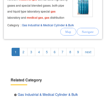
gases and special blended gases. both pipe
and liquid type laboratory special
gas
laboratory and
medical
gas
,
gas
distribution
system installation service,
gas
leak detector
Category
:
Gas Industrial & Medical Cylinder & Bulk
including materials, tools and
gas
pressure
regulators and all kinds of
gas
Pagination
Current
1
Page
2
Page
3
Page
4
Page
5
Page
6
Page
7
Page
8
Page
9
Next
next
page
page
Related Category
Gas Industrial & Medical Cylinder & Bulk