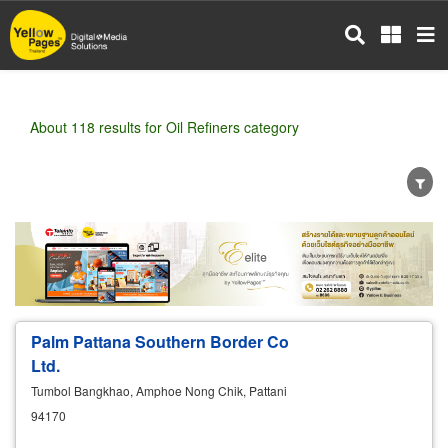
Skip
to
main
content
About 118 results for Oil Refiners category
Wholesale
Retail
Manufacturer
Dealer
Exporter/Importer
Service Business
Palm Pattana Southern Border Co
Ltd.
Tumbol Bangkhao, Amphoe Nong Chik, Pattani
94170