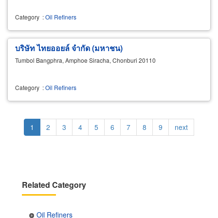
Category
:
Oil Refiners
บริษัท ไทยออยล์ จำกัด (มหาชน)
Tumbol Bangphra, Amphoe Siracha, Chonburi 20110
Category
:
Oil Refiners
Pagination
Current
1
Page
2
Page
3
Page
4
Page
5
Page
6
Page
7
Page
8
Page
9
Next
next
page
page
Related Category
Oil Refiners