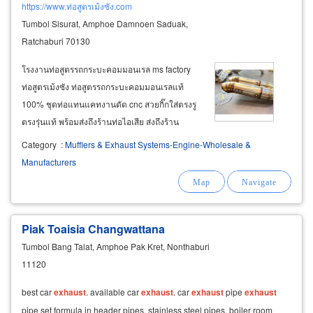
https://www.ท่อสูตรเม้งซัง.com
Tumbol Sisurat, Amphoe Damnoen Saduak,
Ratchaburi 70130
โรงงานท่อสูตรรถกระบะคอมมอนเรล ms factory
ท่อสูตรเม้งซัง ท่อสูตรรถกระบะคอมมอนเรลแท้
100% ชุดท่อแทนแคทงานดัด cnc สวยกิ๊กใส่ตรงรู
ตรงรุ่นแท้ พร้อมส่งถึงร้านท่อไอเสีย ส่งถึงร้าน
ประดับยนต์ทั่วประเทศ ท่อสูตร isuzu d-max
Category
:
Mufflers & Exhaust Systems-Engine-Wholesale &
bluepower1.9, all new d-max3.0, mu-x1.9, mu-x
Manufacturers
3.0 ท่อสูตร toyota rivo2.4, revo2.8
Piak Toaisia Changwattana
Tumbol Bang Talat, Amphoe Pak Kret, Nonthaburi
11120
best car
exhaust
. available car
exhaust
. car
exhaust
pipe
exhaust
pipe set formula in header pipes, stainless steel pipes, boiler room