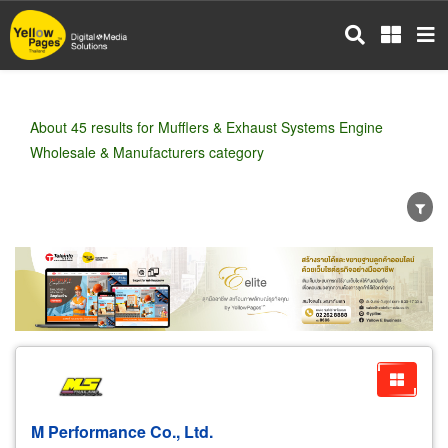
Skip
to
main
content
About 45 results for Mufflers & Exhaust Systems Engine
Wholesale & Manufacturers category
Wholesale
Retail
Manufacturer
Dealer
Exporter/Importer
Service Business
M Performance Co., Ltd.