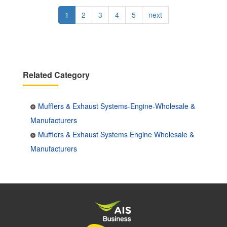
Pagination
Current
1
Page
2
Page
3
Page
4
Page
5
Next
next
page
page
Related Category
Mufflers & Exhaust Systems-Engine-Wholesale &
Manufacturers
Mufflers & Exhaust Systems Engine Wholesale &
Manufacturers