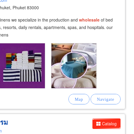
.com
huket, Phuket 83000
linens we specialize in the production and
wholesale
of bed
s, resorts, daily rentals, apartments, spas, and hospitals. our
inens
แรม
Catalog
m