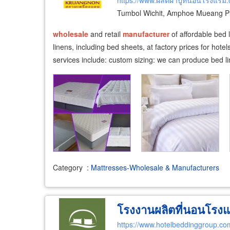
https://www.ผลิตผ้าปูที่นอนโรงแรม
Tumbol Wichit, Amphoe Mueang P
wholesale
and retail
manufacturer
of affordable bed 
linens, including bed sheets, at factory prices for hotel
services include: custom sizing: we can produce bed l
Category
:
Mattresses-Wholesale & Manufacturers
โรงงานผลิตที่นอนโรง
https://www.hotelbeddinggroup.co