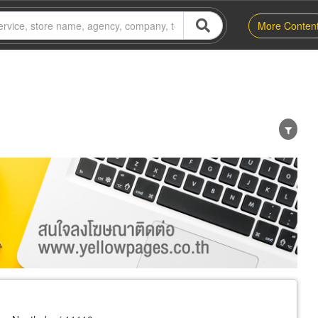
More Conten
er
Exporter/Importer
Service Business