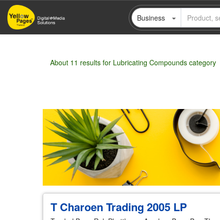
Skip
Business
to
main
content
About 11 results for Lubricating Compounds category
Wholesale
Retail
Manufacturer
Deal
T Charoen Trading 2005 LP