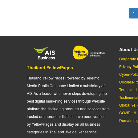
Pagination
Cu
1
pa
About U
Corporate 
Privacy Pol
Thailand YellowPages
Cyber-Poli
Thailand YellowPages Powered by Teleinfo
Cookies-Po
Media Public Company Limited a subsidiary of
Terms and 
AIS As a leader who never stops developing the
Testimonia
best digital marketing services through website
Global Yel
platform that including products and services from
COVID-19
trusted entrepreneur list that have been verified
Domain regi
by YellowPages and display on all business
categories in Thailand. We deliver service