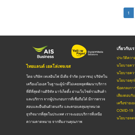
Pagination
Cur
1
pag
เกี่ยวกับเ
ประวัติควา
นโยบายควา
ไทยแลนด์ เยลโล่เพจเจส
นโยบายควา
โดย บริษัท เทเลอินโฟ มีเดีย จำกัด (มหาชน) บริษัทใน
นโยบายคุกกี
เครือเอไอเอส ในฐานะผู้นำที่ไม่เคยหยุดพัฒนาบริการ
ข้อตกลงกา
ที่ดีที่สุดด้านดิจิทัล มาร์เก็ตติ้ง ผ่านเว็บไซต์รวมสินค้า
เสียงตอบรั
และบริการ จากผู้ประกอบการที่เชื่อถือได้ มีการตรวจ
เครือข่ายเย
สอบและยืนยันตัวตนจริง และครอบคลุมทุกหมวด
COVID-19
ธุรกิจมากที่สุดในประเทศ เราจะมอบบริการที่เหนือ
นโยบายจดท
ความคาดหมาย จากทีมงานคุณภาพ