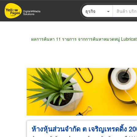
ข้าม
ธุรกิจ
ไป
ยัง
เนื้อหา
หลัก
ผลการค้นหา 11 รายการ จากการค้นหาหมวดหมู่ Lubrica
ขายส่ง
ขายปลีก
ผู้ผลิต
ตัวแทนจัดจำห
ห้างหุ้นส่วนจำกัด ต เจริญเทรดดิ้ง 2