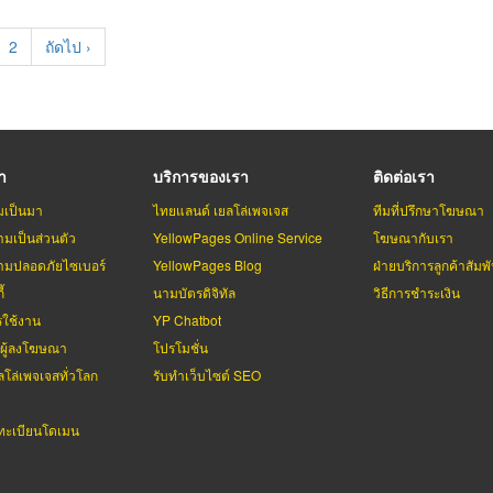
rent
Page
2
Next
ถัดไป ›
e
page
รา
บริการของเรา
ติดต่อเรา
มเป็นมา
ไทยแลนด์ เยลโล่เพจเจส
ทีมที่ปรึกษาโฆษณา
มเป็นส่วนตัว
YellowPages Online Service
โฆษณากับเรา
มปลอดภัยไซเบอร์
YellowPages Blog
ฝ่ายบริการลูกค้าสัมพั
้
นามบัตรดิจิทัล
วิธีการชำระเงิน
รใช้งาน
YP Chatbot
บผู้ลงโฆษณา
โปรโมชั่น
ลโล่เพจเจสทั่วโลก
รับทำเว็บไซต์ SEO
ะเบียนโดเมน