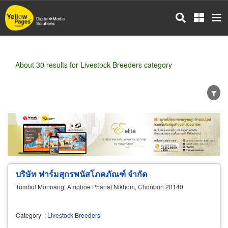
Skip
to
main
content
About 30 results for Livestock Breeders category
Wholesale
Retail
Manufacturer
Dealer
Exporter/Importer
Service Business
บริษัท ฟาร์มสุกรพนัสโภคภัณฑ์ จำกัด
Tumbol Monnang, Amphoe Phanat Nikhom, Chonburi 20140
Category
:
Livestock Breeders