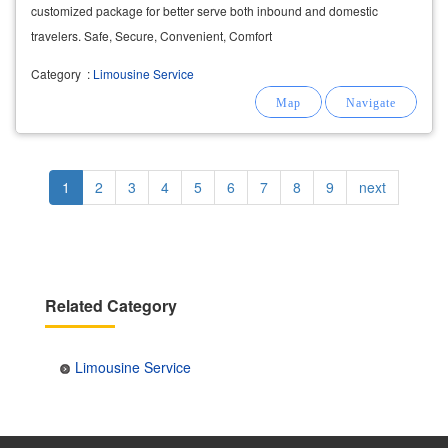
customized package for better serve both inbound and domestic
travelers. Safe, Secure, Convenient, Comfort
Category
:
Limousine Service
Pagination
Current
1
Page
2
Page
3
Page
4
Page
5
Page
6
Page
7
Page
8
Page
9
Next
next
page
page
Related Category
Limousine Service