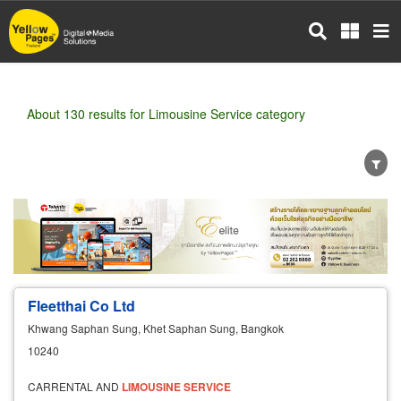
Skip
to
main
content
About 130 results for Limousine Service category
Wholesale
Retail
Manufacturer
Dealer
Exporter/Importer
Service Business
Fleetthai Co Ltd
Khwang Saphan Sung, Khet Saphan Sung, Bangkok
10240
CARRENTAL AND
LIMOUSINE
SERVICE