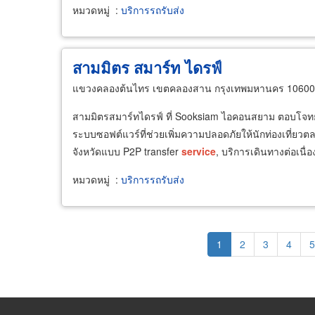
หมวดหมู่
:
บริการรถรับส่ง
สามมิตร สมาร์ท ไดรฟ์
แขวงคลองต้นไทร เขตคลองสาน กรุงเทพมหานคร 10600
สามมิตรสมาร์ทไดรฟ์ ที่ Sooksiam ไอคอนสยาม ตอบโจทย์ท
ระบบซอฟต์แวร์ที่ช่วยเพิ่มความปลอดภัยให้นักท่องเที่ยว
จังหวัดแบบ P2P transfer
service
, บริการเดินทางต่อเนื่
หมวดหมู่
:
บริการรถรับส่ง
Pagination
Current
1
Page
2
Page
3
Page
4
P
5
page